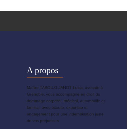
A propos
Maître TABOUZI-JANOT Luisa, avocate à
Grenoble, vous accompagne en droit du
dommage corporel, médical, automobile et
familial, avec écoute, expertise et
engagement pour une indemnisation juste
de vos préjudices.