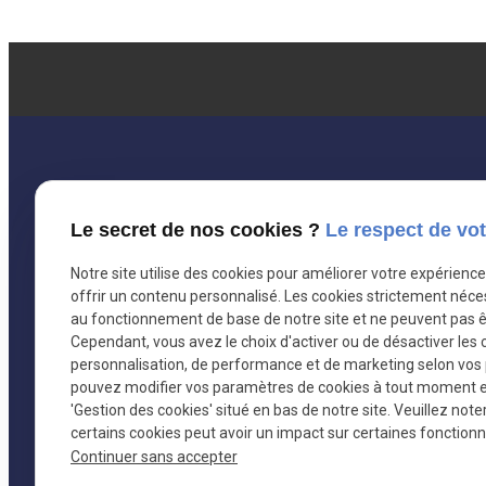
Le secret de nos cookies ?
Le respect de vot
Coordonnées
I
Notre site utilise des cookies pour améliorer votre expérienc
offrir un contenu personnalisé. Les cookies strictement néce
au fonctionnement de base de notre site et ne peuvent pas ê
contact@avocat-tabouzi-janot.fr
Cependant, vous avez le choix d'activer ou de désactiver les 
personnalisation, de performance et de marketing selon vos
pouvez modifier vos paramètres de cookies à tout moment en 
1 rue taulier
'Gestion des cookies' situé en bas de notre site. Veuillez note
certains cookies peut avoir un impact sur certaines fonctionna
38000 GRENOBLE
Continuer sans accepter