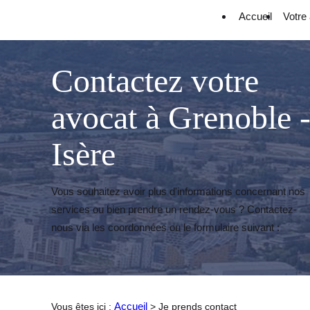
Panneau de gestion des cookies
Accueil
Votre
Contactez votre
avocat à Grenoble 
Isère
Vous souhaitez avoir plus d'informations concernant nos
services ou bien prendre un rendez-vous ?
Contactez-
nous via les coordonnées ou le formulaire suivant :
Accueil
Vous êtes ici :
> Je prends contact