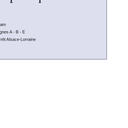
ram
gnes A - B - E
rêt Alsace-Lorraine